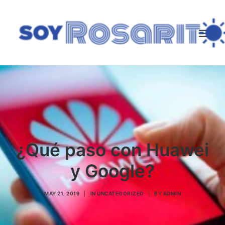
SEARCH
¿Qué paso con Huawei
y Google?
MAY 21, 2019
|
IN
UNCATEGORIZED
|
BY
ADMIN