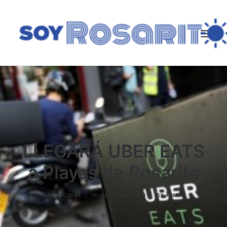
SEARCH
LLEGARÁ UBER EATS
a Playas de Rosarito
APRIL 7, 2020
|
IN
UNCATEGORIZED
|
BY
ADMIN